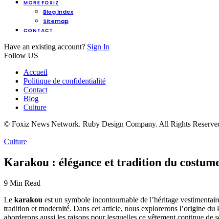
MORE FOXIZ
Blog Index
Sitemap
CONTACT
Have an existing account?
Sign In
Follow US
Accueil
Politique de confidentialité
Contact
Blog
Culture
© Foxiz News Network. Ruby Design Company. All Rights Reserve
Culture
Karakou : élégance et tradition du costume
9 Min Read
Le
karakou
est un symbole incontournable de l’héritage vestimentair
tradition et modernité. Dans cet article, nous explorerons l’origine d
aborderons aussi les raisons pour lesquelles ce vêtement continue de s