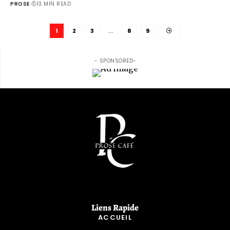
PROSE
13 MIN READ
1
2
3
…
8
9
- SPONSORED-
Liens Rapide​
ACCUEIL