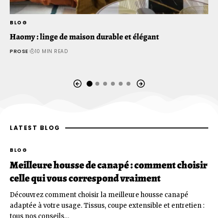
BLOG
B
Haomy : linge de maison durable et élégant
S
B
PROSE
10 MIN READ
P
LATEST BLOG
BLOG
Meilleure housse de canapé : comment choisir
celle qui vous correspond vraiment
Découvrez comment choisir la meilleure housse canapé
adaptée à votre usage. Tissus, coupe extensible et entretien :
tous nos conseils…