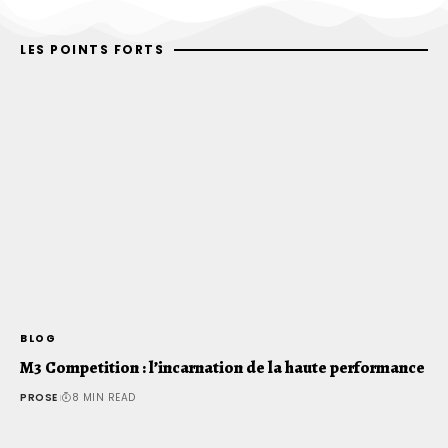
LES POINTS FORTS
BLOG
B
M3 Competition : l’incarnation de la haute performance
L
PROSE
8 MIN READ
P