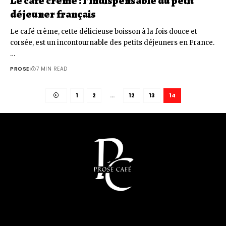
Le café crème : l’indispensable du petit
déjeuner français
Le café crème, cette délicieuse boisson à la fois douce et
corsée, est un incontournable des petits déjeuners en France.
…
PROSE
7 MIN READ
1
2
…
12
13
14