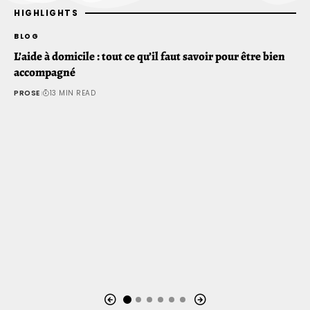
HIGHLIGHTS
BLOG
L’aide à domicile : tout ce qu’il faut savoir pour être bien
accompagné
PROSE
13 MIN READ
B
L
l
P