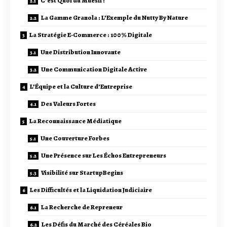
C’est Quoi du Muesli ?
La Gamme Granola : L’Exemple du Nutty By Nature
La Stratégie E-Commerce : 100% Digitale
Une Distribution Innovante
Une Communication Digitale Active
L’Équipe et la Culture d’Entreprise
Des Valeurs Fortes
La Reconnaissance Médiatique
Une Couverture Forbes
Une Présence sur Les Échos Entrepreneurs
Visibilité sur StartupBegins
Les Difficultés et la Liquidation Judiciaire
La Recherche de Repreneur
Les Défis du Marché des Céréales Bio