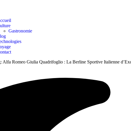
ccueil
ulture
Gastronomie
log
echnologies
oyage
ontact
:
Alfa Romeo Giulia Quadrifoglio : La Berline Sportive Italienne d’Ex