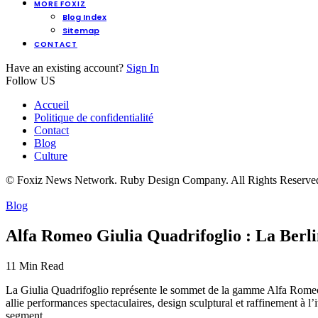
MORE FOXIZ
Blog Index
Sitemap
CONTACT
Have an existing account?
Sign In
Follow US
Accueil
Politique de confidentialité
Contact
Blog
Culture
© Foxiz News Network. Ruby Design Company. All Rights Reserve
Blog
Alfa Romeo Giulia Quadrifoglio : La Berli
11 Min Read
La Giulia Quadrifoglio représente le sommet de la gamme Alfa Romeo, i
allie performances spectaculaires, design sculptural et raffinement à l
segment.