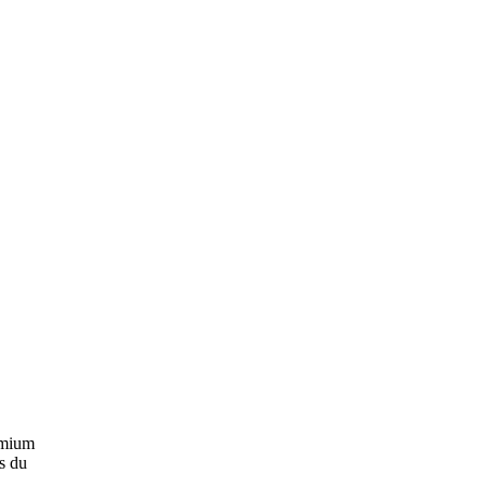
remium
es du