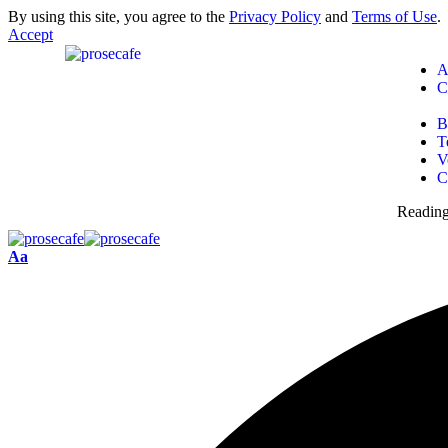
By using this site, you agree to the
Privacy Policy
and
Terms of Use
.
Accept
A
C
B
T
V
C
Reading
Aa