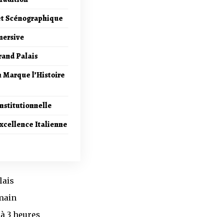
 et Scénographique
mersive
rand Palais
 Marque l’Histoire
nstitutionnelle
xcellence Italienne
lais
 main
 à 3 heures