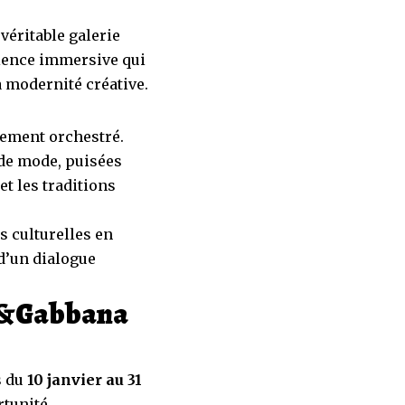
véritable galerie
rience immersive qui
sa modernité créative.
sement orchestré.
 de mode, puisées
 et les traditions
s culturelles en
d’un dialogue
ce&Gabbana
s du
10 janvier au 31
rtunité