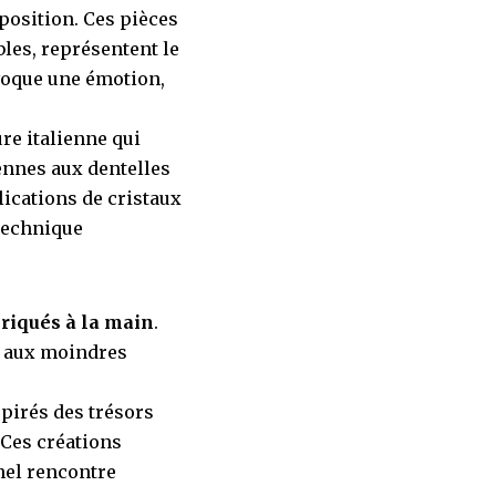
position. Ces pièces
bles, représentent le
voque une émotion,
re italienne qui
ennes aux dentelles
ications de cristaux
technique
briqués à la main
.
e aux moindres
spirés des trésors
 Ces créations
nnel rencontre