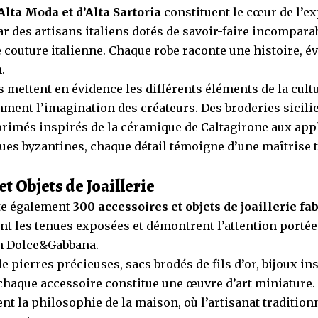
Alta Moda et d’Alta Sartoria
constituent le cœur de l’ex
ar des artisans italiens dotés de savoir-faire incompara
couture italienne. Chaque robe raconte une histoire, é
.
mettent en évidence les différents éléments de la cultu
ment l’imagination des créateurs. Des broderies sicili
rimés inspirés de la céramique de Caltagirone aux appl
ues byzantines, chaque détail témoigne d’une maîtrise 
et Objets de Joaillerie
te également
300 accessoires et objets de joaillerie fa
nt les tenues exposées et démontrent l’attention porté
on Dolce&Gabbana.
 pierres précieuses, sacs brodés de fils d’or, bijoux in
 chaque accessoire constitue une œuvre d’art miniature.
ent la philosophie de la maison, où l’artisanat traditio