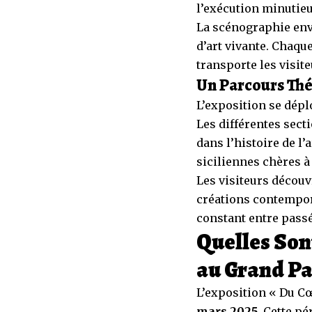
l’exécution minutieu
La scénographie envo
d’art vivante. Chaqu
transporte les visite
Un Parcours Th
L’exposition se dép
Les différentes sect
dans l’histoire de l’a
siciliennes chères 
Les visiteurs décou
créations contempor
constant entre passé
Quelles Son
au Grand Pa
L’exposition « Du Cœ
mars 2025
. Cette p