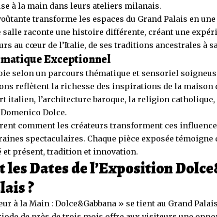
se à la main dans leurs ateliers milanais.
ûtante transforme les espaces du Grand Palais en une 
e salle raconte une histoire différente, créant une expé
urs au cœur de l’Italie, de ses traditions ancestrales à 
ématique Exceptionnel
loie selon un parcours thématique et sensoriel soigneu
ions reflètent la richesse des inspirations de la maison
rt italien, l’architecture baroque, la religion catholique,
à Domenico Dolce.
vrent comment les créateurs transforment ces influence
aines spectaculaires. Chaque pièce exposée témoigne 
 et présent, tradition et innovation.
t les Dates de l’Exposition Dol
lais ?
ur à la Main : Dolce&Gabbana » se tient au Grand Palai
ériode de près de trois mois offre aux visiteurs une oppo