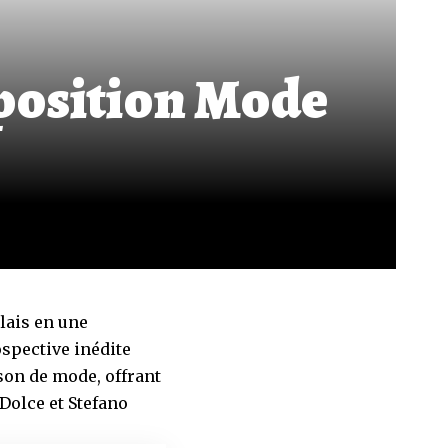
xposition Mode
lais en une
rospective inédite
son de mode, offrant
Dolce et Stefano