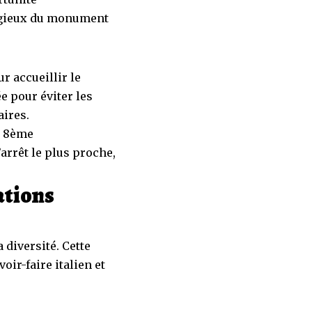
tigieux du monument
r accueillir le
 pour éviter les
aires.
e 8ème
rrêt le plus proche,
ations
diversité. Cette
oir-faire italien et